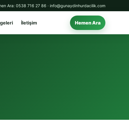
en Ara:
0538 716 27 86
·
info@gunaydinhurdacilik.com
geleri
İletişim
Hemen Ara