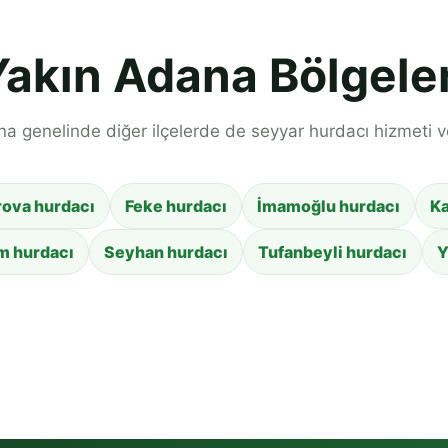
Yakın Adana Bölgeler
a genelinde diğer ilçelerde de seyyar hurdacı hizmeti ver
ova hurdacı
Feke hurdacı
İmamoğlu hurdacı
Ka
m hurdacı
Seyhan hurdacı
Tufanbeyli hurdacı
Y