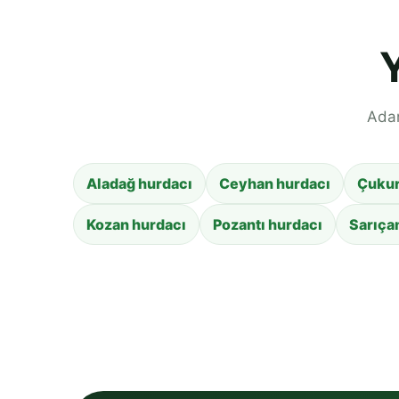
Adan
Aladağ hurdacı
Ceyhan hurdacı
Çukur
Kozan hurdacı
Pozantı hurdacı
Sarıça