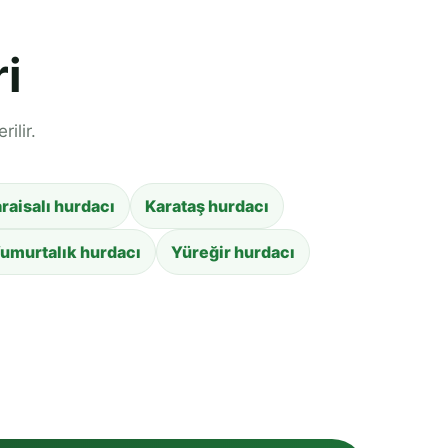
i
ilir.
raisalı hurdacı
Karataş hurdacı
umurtalık hurdacı
Yüreğir hurdacı