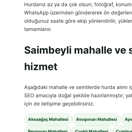
Hurdanız az ya da çok olsun; fotoğraf, konum v
WhatsApp üzerinden göndererek ön değerlendi
olduğunuz saate göre ekip yönlendirilir, yükl
tamamlanır.
Saimbeyli mahalle ve 
hizmet
Aşağıdaki mahalle ve semtlerde hurda alımı içi
SEO amacıyla doğal şekilde hazırlanmıştır; ya
için de iletişime geçebilirsiniz.
Aksaağaç Mahallesi
Avcıpınarı Mahallesi
Ayv
Beypınarı Mahallesi
Cıvıklı Mahallesi
Cumhurl