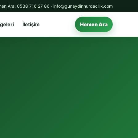
en Ara:
0538 716 27 86
·
info@gunaydinhurdacilik.com
geleri
İletişim
Hemen Ara