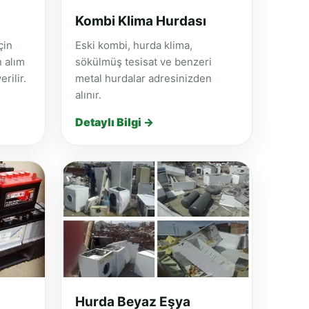
Kombi Klima Hurdası
çin
Eski kombi, hurda klima,
n alım
sökülmüş tesisat ve benzeri
rilir.
metal hurdalar adresinizden
alınır.
Detaylı Bilgi →
Hurda Beyaz Eşya