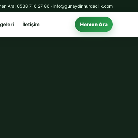
en Ara:
0538 716 27 86
·
info@gunaydinhurdacilik.com
geleri
İletişim
Hemen Ara