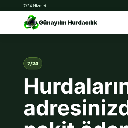
7/24 Hizmet
Günaydın Hurdacılık
7/24
Hurdaların
adresinizd