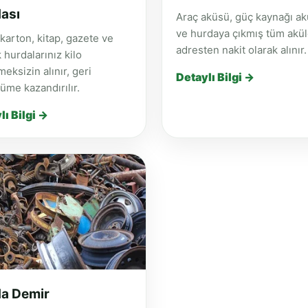
ası
Araç aküsü, güç kaynağı a
ve hurdaya çıkmış tüm akül
 karton, kitap, gazete ve
adresten nakit olarak alınır.
k hurdalarınız kilo
eksizin alınır, geri
Detaylı Bilgi →
me kazandırılır.
lı Bilgi →
a Demir