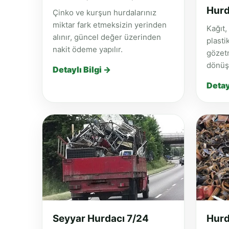
Hurd
Çinko ve kurşun hurdalarınız
miktar fark etmeksizin yerinden
Kağıt,
alınır, güncel değer üzerinden
plasti
nakit ödeme yapılır.
gözetm
dönüşü
Detaylı Bilgi →
Detay
Seyyar Hurdacı 7/24
Hurd