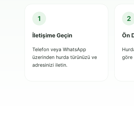
1
2
İletişime Geçin
Ön 
Telefon veya WhatsApp
Hurda
üzerinden hurda türünüzü ve
göre h
adresinizi iletin.