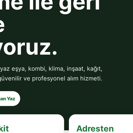
e ile geri
e
yoruz.
yaz eşya, kombi, klima, inşaat, kağıt,
 güvenilir ve profesyonel alım hizmeti.
an Yaz
kit
Adresten