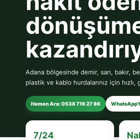
nakit ödem
dönüşüm
kazandırı
Adana bölgesinde demir, sarı, bakır, be
plastik ve kablo hurdalarınız için hızlı,
Hemen Ara: 0538 716 27 86
WhatsApp't
7/24
Na